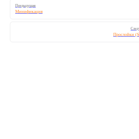
Pager
Предыдущая
Минификация
След
Прослойки (S