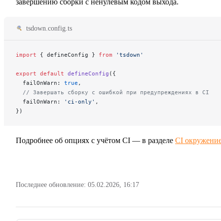
завершению сборки с ненулевым кодом выхода.
tsdown.config.ts
import
 { defineConfig } 
from
 'tsdown'
export
 default
 defineConfig
({
  failOnWarn: 
true
,
  // Завершать сборку с ошибкой при предупреждениях в CI
  failOnWarn: 
'ci-only'
,
})
Подробнее об опциях с учётом CI — в разделе
CI окружени
Последнее обновление:
05.02.2026, 16:17