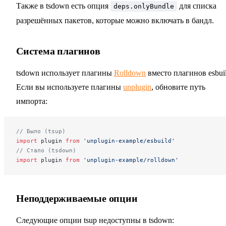
Также в tsdown есть опция
для списка
deps.onlyBundle
разрешённых пакетов, которые можно включать в бандл.
Система плагинов
tsdown использует плагины
Rolldown
вместо плагинов esbuil
Если вы используете плагины
unplugin
, обновите путь
импорта:
// Было (tsup)
import
 plugin 
from
 'unplugin-example/esbuild'
// Стало (tsdown)
import
 plugin 
from
 'unplugin-example/rolldown'
Неподдерживаемые опции
Следующие опции tsup недоступны в tsdown: