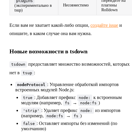
plugins
Перейдите на
Несовместимо
плагины
(экспериментально в
Rolldown
tsup)
Если вам не хватает какой-либо опции,
создайте issue
и
опишите, в каком случае она вам нужна.
Новые возможности в tsdown
предоставляет множество возможностей, которых
tsdown
нет в
:
tsup
: Управление обработкой импортов
nodeProtocol
встроенных модулей Node.js:
: Добавляет префикс
к встроенным
true
node:
модулям (например,
→
)
fs
node:fs
: Удаляет префикс
из импортов
'strip'
node:
(например,
→
)
node:fs
fs
: Оставляет импорты без изменений (по
false
умолчанию)