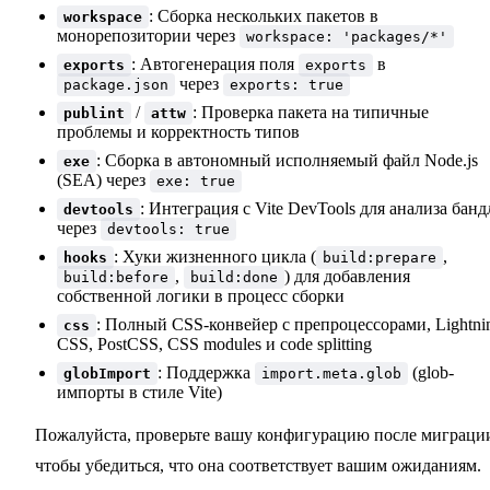
: Сборка нескольких пакетов в
workspace
монорепозитории через
workspace: 'packages/*'
: Автогенерация поля
в
exports
exports
через
package.json
exports: true
/
: Проверка пакета на типичные
publint
attw
проблемы и корректность типов
: Сборка в автономный исполняемый файл Node.js
exe
(SEA) через
exe: true
: Интеграция с Vite DevTools для анализа банд
devtools
через
devtools: true
: Хуки жизненного цикла (
,
hooks
build:prepare
,
) для добавления
build:before
build:done
собственной логики в процесс сборки
: Полный CSS-конвейер с препроцессорами, Lightni
css
CSS, PostCSS, CSS modules и code splitting
: Поддержка
(glob-
globImport
import.meta.glob
импорты в стиле Vite)
Пожалуйста, проверьте вашу конфигурацию после миграци
чтобы убедиться, что она соответствует вашим ожиданиям.