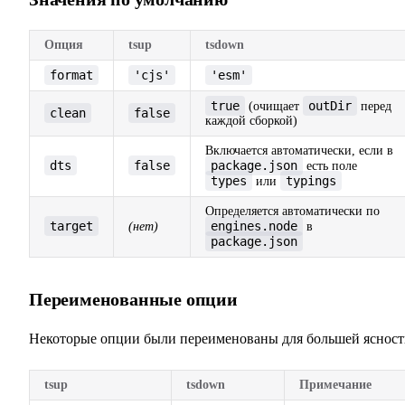
Опция
tsup
tsdown
format
'cjs'
'esm'
true
outDir
(очищает
перед
clean
false
каждой сборкой)
Включается автоматически, если в
dts
false
package.json
есть поле
types
typings
или
Определяется автоматически по
target
engines.node
(нет)
в
package.json
Переименованные опции
Некоторые опции были переименованы для большей ясност
tsup
tsdown
Примечание