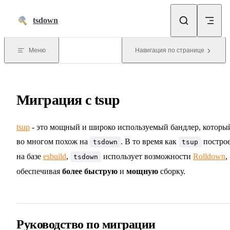
Перейти к содержимому
tsdown
Меню
Навигация по странице
Миграция с tsup
tsup
- это мощный и широко используемый бандлер, которы
во многом похож на
. В то время как
постро
tsdown
tsup
на базе
esbuild
,
использует возможности
Rolldown
,
tsdown
обеспечивая
более быструю
и
мощную
сборку.
Руководство по миграции