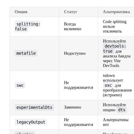
Опция
Статус
Альтернатива
Code splitting
splitting:
Всегда
нельзя
false
включено
отключить
Используйте
devtools:
true
для
metafile
Недоступно
анализа бандла
через Vite
DevTools
tsdown
использует
Не
swc
oxc
для
поддерживается
преобразования
(встроено)
Используйте
experimentalDts
Заменено
dts
опцию
Не
Альтернативы
legacyOutput
поддерживается
нет