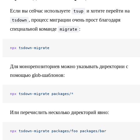
Если вы сейчас используете
и хотите перейти на
tsup
, процесс миграции очень прост благодаря
tsdown
специальной команде
:
migrate
npx
 tsdown-migrate
Для монорепозиториев можно указывать директории с
помощью glob‑шаблонов:
npx
 tsdown-migrate
 packages/
*
Или перечислить несколько директорий явно:
npx
 tsdown-migrate
 packages/foo
 packages/bar