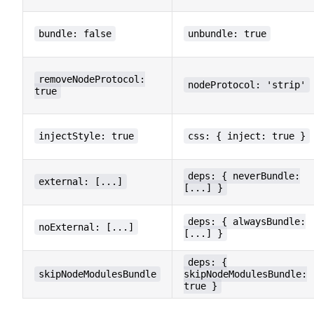
bundle: false
unbundle: true
removeNodeProtocol:
nodeProtocol: 'strip'
true
injectStyle: true
css: { inject: true }
deps: { neverBundle:
external: [...]
[...] }
deps: { alwaysBundle:
noExternal: [...]
[...] }
deps: {
skipNodeModulesBundle
skipNodeModulesBundle:
true }