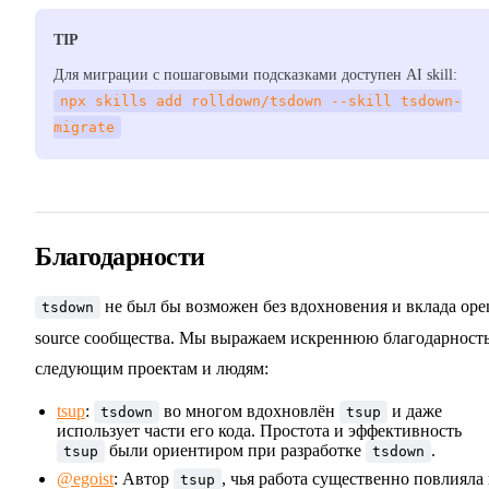
TIP
Для миграции с пошаговыми подсказками доступен AI skill:
npx skills add rolldown/tsdown --skill tsdown-
migrate
Благодарности
не был бы возможен без вдохновения и вклада ope
tsdown
source сообщества. Мы выражаем искреннюю благодарност
следующим проектам и людям:
tsup
:
во многом вдохновлён
и даже
tsdown
tsup
использует части его кода. Простота и эффективность
были ориентиром при разработке
.
tsup
tsdown
@egoist
: Автор
, чья работа существенно повлияла
tsup