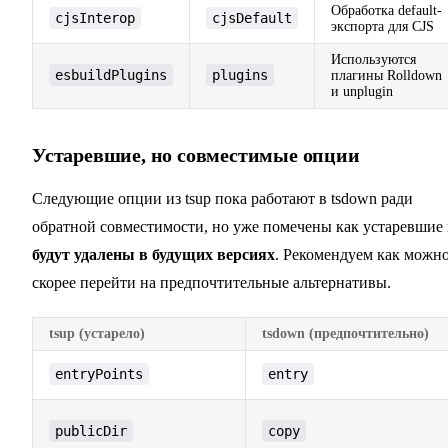
Обработка default-
cjsInterop
cjsDefault
экспорта для CJS
Используются
esbuildPlugins
plugins
плагины Rolldown
и unplugin
Устаревшие, но совместимые опции
Следующие опции из tsup пока работают в tsdown ради
обратной совместимости, но уже помечены как устаревшие
будут удалены в будущих версиях
. Рекомендуем как можн
скорее перейти на предпочтительные альтернативы.
tsup (устарело)
tsdown (предпочтительно)
entryPoints
entry
publicDir
copy